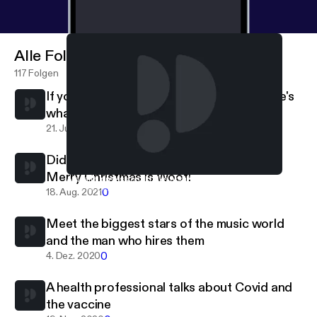
Alle Folgen
117 Folgen
If you've ever had a problem sleeping, here's
what you need to know
0
21. Juli 2022
Did you know one of the best ways to say
Merry Christmas is Woof!
A health professional talks about Covid and the vaccine
Life Happens
0
18. Aug. 2021
Meet the biggest stars of the music world
and the man who hires them
0
4. Dez. 2020
A health professional talks about Covid and
the vaccine