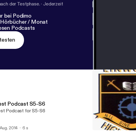
nach der Testphase.
·
Jederzeit
r bei Podimo
 Hörbücher / Monat
losen Podcasts
testen
est Podcast S5-S6
st Podcast for S5-S6
 Aug. 2014
6 s
How To Study Part 3