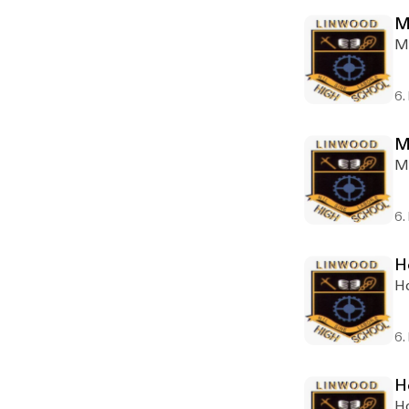
M
Me
6.
M
Me
6.
H
Ho
6.
H
Ho