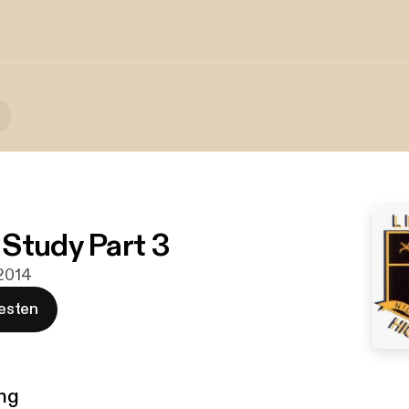
Study Part 3
 2014
esten
ng