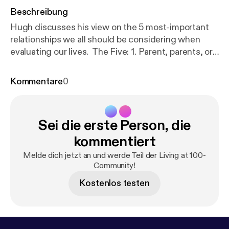
Beschreibung
Hugh discusses his view on the 5 most-important
relationships we all should be considering when
evaluating our lives. The Five: 1. Parent, parents, or
adopted parent 2. Best friend 3. Coach or
accountability partner 4. Therapist, life coach,
Kommentare
0
and/or performance coach 5. Partner or spouse
Sei die erste Person, die
kommentiert
Melde dich jetzt an und werde Teil der Living at 100-
Community!
Kostenlos testen