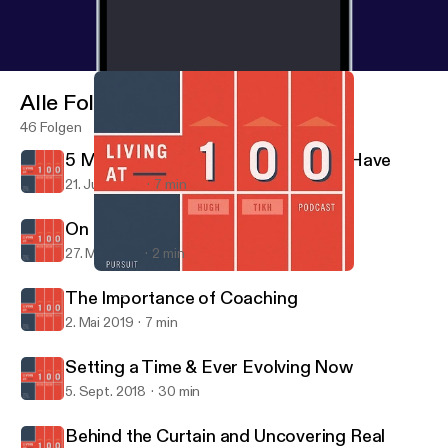
Alle Folgen
46 Folgen
5 Most-Important Relationships to Have
21. Juni 2019
7 min
On Flaws & Incrementalism
27. Mai 2019
2 min
5 Most-Important Relationships to Have
Living at 100
The Importance of Coaching
2. Mai 2019
7 min
Setting a Time & Ever Evolving Now
5. Sept. 2018
30 min
Behind the Curtain and Uncovering Real