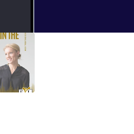
ErXz0gg4
d offering free
an
ot with Niccie Kliegl