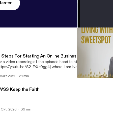
testen
2 Steps For Starting An Online Business
r a video recording of the episode head to https://youtu.be/S2-
ttps://youtu.be/S2-ErXz0gg4] where I am live doing this training an
ols and resources. Niccie
 März 2021
31 min
LWSS Unhackable Christi
Living Within the Sweet Sp
WSS Keep the Faith
. Okt. 2020
39 min