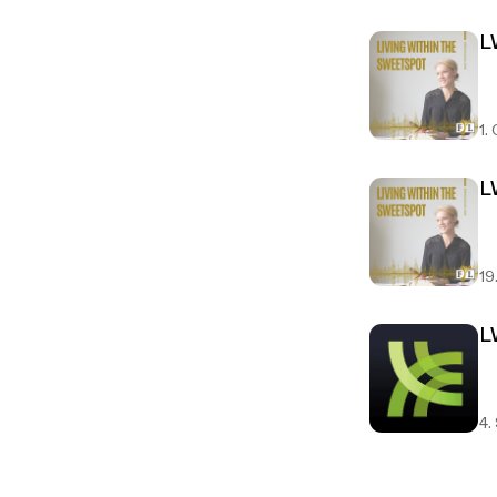
L
1.
L
19
L
4.