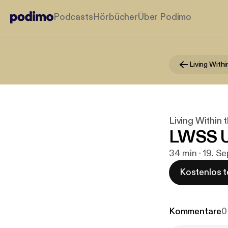
Podcasts
Hörbücher
Über Podimo
Living Within 
LWSS U
34 min · 19. S
Kostenlos t
Kommentare
0