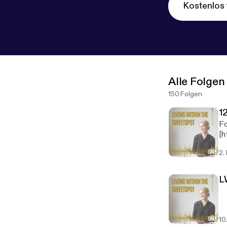
Kostenlos 
Alle Folgen
150 Folgen
1
Fo
[h
to
2.
L
10