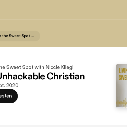
Living Within the Sweet Spot with Niccie Kliegl
the Sweet Spot with Niccie Kliegl
nhackable Christian
ept. 2020
esten