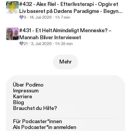
#432 - Alex Riel - Efterlivsterapi - Opgiv et
Liv baseret på Dødens Paradigme - Begynd
💜
at Leve efter dit Kosmiske Formål
9
14. Juli 2026
1 h 7 min
#431 - Et Helt Almindeligt Menneske? –
Mannah Bliver Interviewet
💜
21
3. Juli 2026
1 h 35 min
Mehr
Über Podimo
Impressum
Karriere
Blog
Brauchst du Hilfe?
Für Podcaster*innen
Als Podcaster*in anmelden