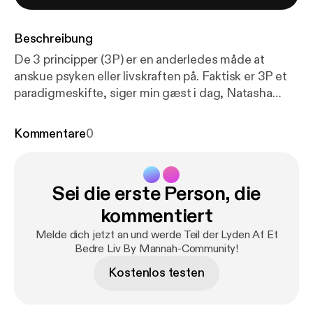
Beschreibung
De 3 principper (3P) er en anderledes måde at
anskue psyken eller livskraften på. Faktisk er 3P et
paradigmeskifte, siger min gæst i dag, Natasha
Swerdloff, som er forfatter til en ny bog med
samme titel som dette afsnit. Læs lige det her citat
Kommentare
0
fra bogen: "Tanker fordrejer virkeligheden.
Intellektet skaber forvrængede udgaver af
virkeligheden. Vanetanker og -følelser kommer
Sei die erste Person, die
hyppigt, men er ikke mere sande af den grund (...)
Vanetankerne bliver en indre dialog, en kritisk
kommentiert
stemme, en vedvarende understrøm af tanker, der
Melde dich jetzt an und werde Teil der Lyden Af Et
som pletter på brillerne påvirker, hvordan vi ser os
Bedre Liv By Mannah-Community!
selv og verden." Genkender du?? Så er der måske
Kostenlos testen
hjælp at finde i dette afsnit af LYB. Natasha
Swerdloff er psykoterapeutuddannet, men i dag har
hun sin egen skole, hvor hun underviser andre i at