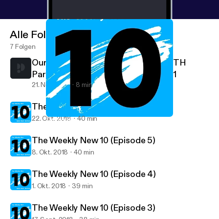
Alle Folgen
7 Folgen
Our Gun Laws Are A Joke: Blame BOTH
Parties | An Independent's Mind Ep. 1
21. Nov. 2019
8 min
The Weekly New 10 (Episode 6)
22. Okt. 2018
40 min
The Weekly New 10 (Episode 3)
Mark Anthony
The Weekly New 10 (Episode 5)
8. Okt. 2018
40 min
The Weekly New 10 (Episode 4)
1. Okt. 2018
39 min
The Weekly New 10 (Episode 3)