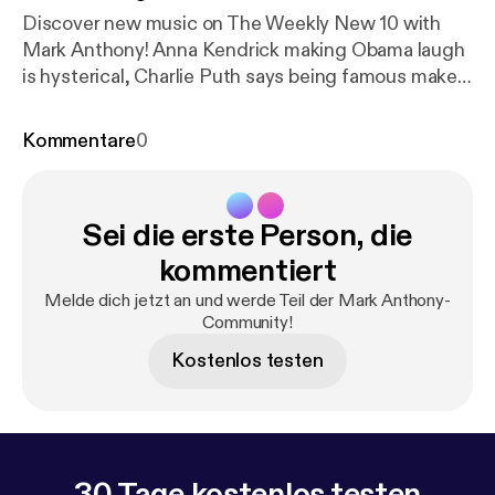
Discover new music on The Weekly New 10 with
Mark Anthony! Anna Kendrick making Obama laugh
is hysterical, Charlie Puth says being famous makes
his social life hard and Mark has a conspiracy theory
about Justin Bieber's most recent press cycle.
Kommentare
0
Sei die erste Person, die
kommentiert
Melde dich jetzt an und werde Teil der Mark Anthony-
Community!
Kostenlos testen
30 Tage kostenlos testen