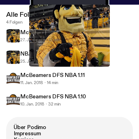
Alle Folgen
4 Folgen
McBeamers NBA DFS 1.27
27. Jan. 2018
13 min
NBA DFS projections 1.25
25. Jan. 2018
13 min
McBeamers NBA DFS 1.27
McBeamers DFS
McBeamers DFS NBA 1.11
11. Jan. 2018
14 min
McBeamers DFS NBA 1.10
10. Jan. 2018
32 min
Über Podimo
Impressum