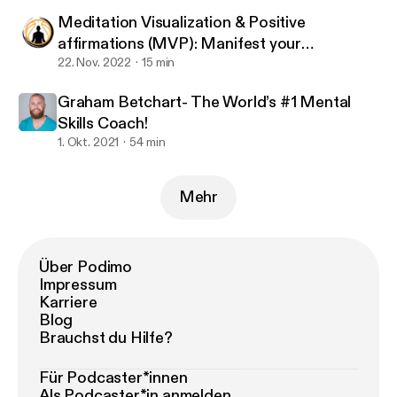
Meditation Visualization & Positive
affirmations (MVP): Manifest your
Basketball Goals
22. Nov. 2022
15 min
Graham Betchart- The World’s #1 Mental
Skills Coach!
1. Okt. 2021
54 min
Mehr
Über Podimo
Impressum
Karriere
Blog
Brauchst du Hilfe?
Für Podcaster*innen
Als Podcaster*in anmelden