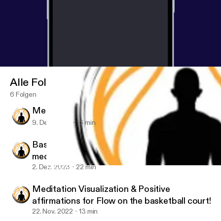
Alle Folgen
6 Folgen
Meditation: Faith and Joy in Everything
9. Dez. 2023
16 min
Basketball Pre Game Elite Mental Training-
meditation and visualization for confidence &
motivation
2. Dez. 2023
22 min
Basketball Pre Game Elite Mental Training- meditation and visua
Mental Skills Dojo
Meditation Visualization & Positive
affirmations for Flow on the basketball court!
22. Nov. 2022
13 min