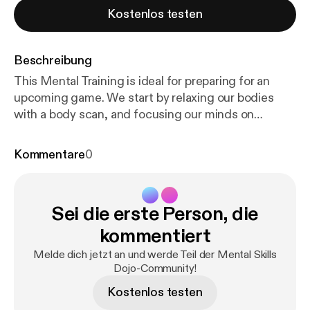
Kostenlos testen
Beschreibung
This Mental Training is ideal for preparing for an
upcoming game. We start by relaxing our bodies
with a body scan, and focusing our minds on
sensations. Bringing our attention to this sense
allows for the mind to become present. Its optimal
Kommentare
0
to be calm and focused and present while using
imagery (visualization.) As we move into the imagery
portion, remember that some major keys to
Sei die erste Person, die
effective imagery are to include all of the senses,
add color, and most importantly feel emotions. Let’s
kommentiert
go!
Melde dich jetzt an und werde Teil der Mental Skills
Dojo-Community!
Kostenlos testen