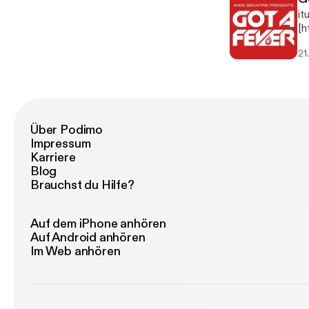
it
[h
g]
21
Über Podimo
Impressum
Karriere
Blog
Brauchst du Hilfe?
Auf dem iPhone anhören
Auf Android anhören
Im Web anhören