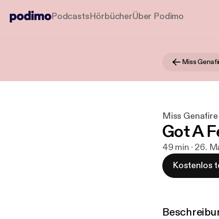
Podcasts
Hörbücher
Über Podimo
Miss Genafire
Got A F
49 min · 26. M
Kostenlos t
Beschreibu