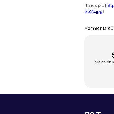
itunes pic [
htt
2635.jpg
]
Kommentare
0
Melde dich