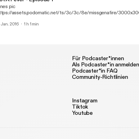
unes pic
ttps://assets.podomatic.net/ts/3c/3c/8e/missgenafire/3000x3
. Jan. 2016
1 h 1 min
Für Podcaster*innen
Als Podcaster*in anmelde
Podcaster*in FAQ
Community-Richtlinien
Instagram
Tiktok
Youtube