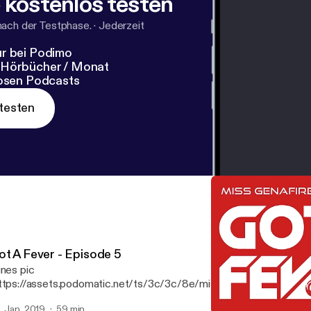
 kostenlos testen
nach der Testphase.
·
Jederzeit
r bei Podimo
 Hörbücher / Monat
losen Podcasts
testen
ot A Fever - Episode 5
unes pic
ttps://assets.podomatic.net/ts/3c/3c/8e/missgenafire/3000x3
 Features tracks from Kaskade, Anti-up, Walker & Royce, Tiesto, 
. Jan. 2019
59 min