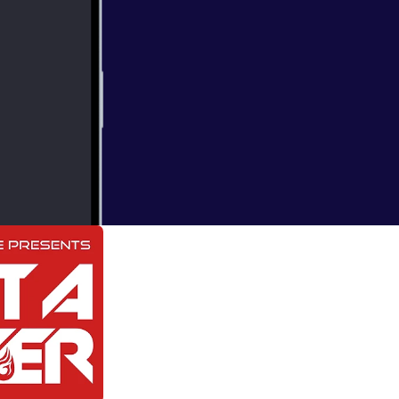
000_12292660.jp
Axwell, Duke