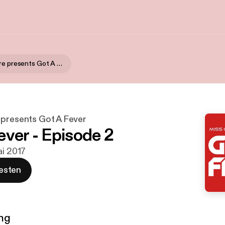
Miss Genafire presents Got A Fever
 presents Got A Fever
ever - Episode 2
ai 2017
esten
ng