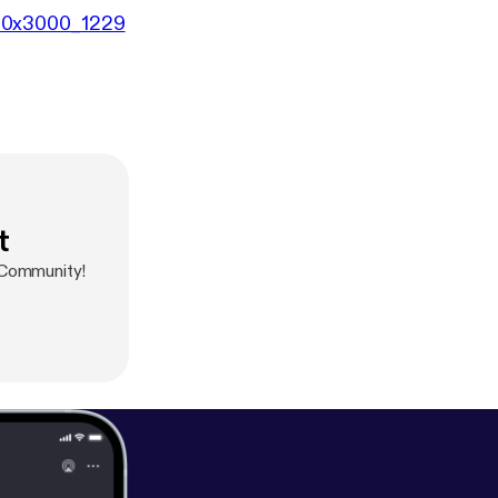
000x3000_1229
t
-Community!