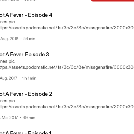
mont, Will Clarke, Camel Phat, Mercer, Malaa, Galantis, Offiah, m
Got A Fever - Episode 2
Miss Genafire presents Go
ot A Fever - Episode 4
unes pic
ttps://assets.podomatic.net/ts/3c/3c/8e/missgenafire/3000x3
 Featured Tracks from Kaskade, Mercer, Fisher, Bad Boy Bill, Mala
. Aug. 2018
54 min
ake, Calvin Harris, Offiah, Anti up, Kyle Watson, Zhu & More!
ot A Fever Episode 3
unes pic
ttps://assets.podomatic.net/ts/3c/3c/8e/missgenafire/3000x3
 Features Tracks from AC Slater, Pep & Rash, Watermat, Gorgon Ci
 Aug. 2017
1 h 1 min
teless, Green Velvet, Chocolate Puma, Dzeko, Walker & Royce, S
mont, Franky Ricardo + More!
ot A Fever - Episode 2
unes pic
ttps://assets.podomatic.net/ts/3c/3c/8e/missgenafire/3000x3
. Mai 2017
49 min
ot A Fever - Episode 1