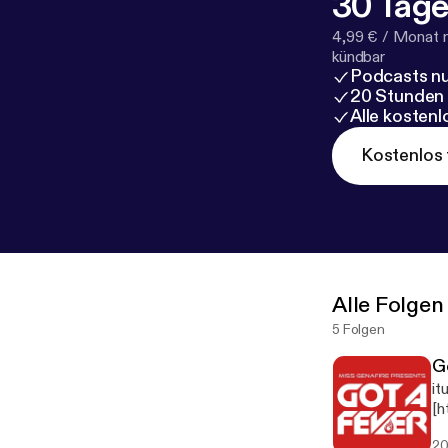
30 Tage
4,99 € / Monat 
kündbar
Podcasts nu
20 Stunden
Alle kosten
Kostenlos 
Alle Folgen
5 Folgen
G
it
[h
g]
20