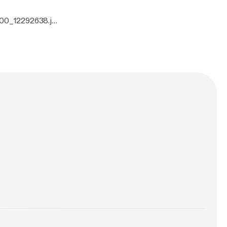
000_12292638.jp
n