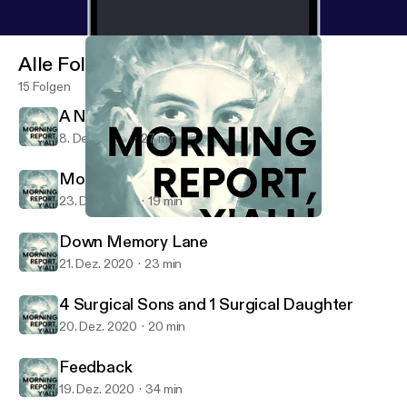
Alle Folgen
15 Folgen
A New Episode, Finally
8. Dez. 2023
27 min
More resident shenanigans
23. Dez. 2020
19 min
More resident shenanigans
Morning Report, Y’all!
Down Memory Lane
21. Dez. 2020
23 min
4 Surgical Sons and 1 Surgical Daughter
20. Dez. 2020
20 min
Feedback
19. Dez. 2020
34 min