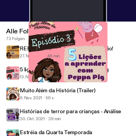
Alle Folgen
73 Folgen
REPRESENTATIVIDADE...só que não!
27. Nov. 2021
48 min
5 lições a aprender com a Peppa Pig
13. Nov. 2021
43 min
5 lições a aprender com a Peppa Pig
Muito Além da História
Muito Além da História (Trailer)
6. Nov. 2021
56 s
Histórias de terror para crianças - Análise
30. Okt. 2021
39 min
Estréia da Quarta Temporada