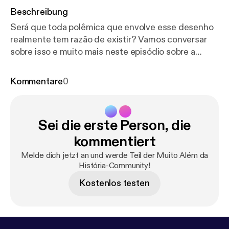
Beschreibung
Será que toda polêmica que envolve esse desenho
realmente tem razão de existir? Vamos conversar
sobre isso e muito mais neste episódio sobre a
porquinha causadeira mais famosa dos últimos
tempos. --- Send in a voice message:
https://anchor.
Kommentare
0
fm/muito-alem-da-histo/message
Sei die erste Person, die
kommentiert
Melde dich jetzt an und werde Teil der Muito Além da
História-Community!
Kostenlos testen