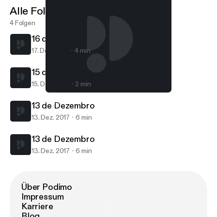
Alle Folgen
4 Folgen
16 de Dezembro
17. Dez. 2017
4 min
15 de Dezembro
15. Dez. 2017
2 min
13 de Dezembro
Mundo Proxpeero
13 de Dezembro
13. Dez. 2017
6 min
13 de Dezembro
13. Dez. 2017
6 min
Über Podimo
Impressum
Karriere
Blog