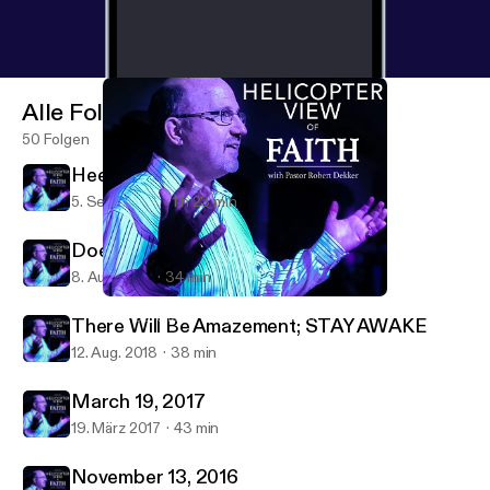
Alle Folgen
50 Folgen
Heed God's Call to SERVE
5. Sept. 2021
1 h 23 min
Does Age Matter
8. Aug. 2021
34 min
There Will Be Amazement; STAY AWAKE
New Covenant Presbyterian Church
There Will Be Amazement; STAY AWAKE
12. Aug. 2018
38 min
March 19, 2017
19. März 2017
43 min
November 13, 2016