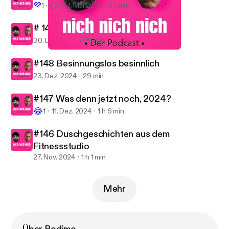
💜
1
1
1. Mai 2025
53 min
# 149 Trotzdem optimistisch
30. Dez. 2024
39 min
#150 Ist doch auch mal gut jetzt
nich nich nich.
#148 Besinnungslos besinnlich
23. Dez. 2024
29 min
#147 Was denn jetzt noch, 2024?
😂
1
11. Dez. 2024
1 h 6 min
#146 Duschgeschichten aus dem
Fitnessstudio
27. Nov. 2024
1 h 1 min
Mehr