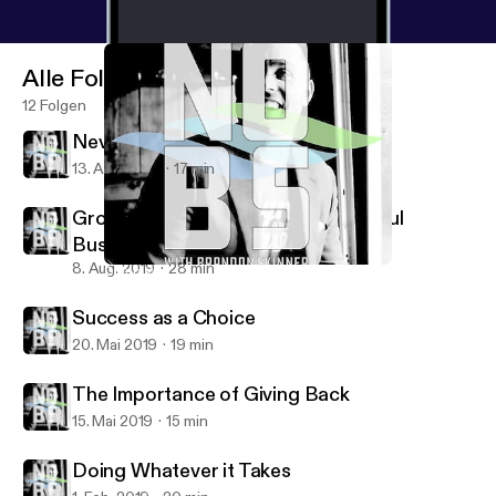
Alle Folgen
12 Folgen
Never Giving Up
13. Aug. 2019
17 min
Growing and Sustaining a Successful
Business
8. Aug. 2019
28 min
Doing Whatever it Takes
NO BS with Brandon Skinner
Success as a Choice
20. Mai 2019
19 min
The Importance of Giving Back
15. Mai 2019
15 min
Doing Whatever it Takes