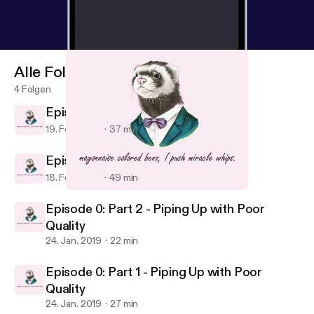
Alle Folgen
4 Folgen
Episode 1: Sides and All
19. Feb. 2019
37 min
Episode 1: Return of the Sauce
18. Feb. 2019
49 min
Episode 0: Part 1 - Piping Up with Poor Quality
No Soap Radio
Episode 0: Part 2 - Piping Up with Poor
Quality
24. Jan. 2019
22 min
Episode 0: Part 1 - Piping Up with Poor
Quality
24. Jan. 2019
27 min