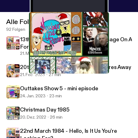
Alle Folgen
92 Folgen
13th February 1987 - Finally It’s Sausage On A
Fork Time
21. März 2023
32 min
20th October 1984 - Dance Your Cares Away
21. Feb. 2023
27 min
Christmas Day 1985
Number One Rerun Podcast
Outtakes Show 5 - mini episode
24. Jan. 2023
23 min
Christmas Day 1985
20. Dez. 2022
26 min
22nd March 1984 - Hello, Is It Us You’re