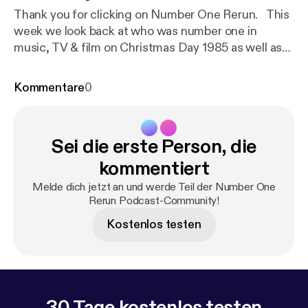
Thank you for clicking on Number One Rerun. This
week we look back at who was number one in
music, TV & film on Christmas Day 1985 as well as
chatting about other bits & pieces from on that day.
Send us a date to cover in a future episode
Kommentare
0
via twitter, instagram, faceboook or email
us numberonererun@hotmail.com Our artwork was
provided by Stacey Run With Me On This & Rough
Sei die erste Person, die
Giraffe podcast
kommentiert
Melde dich jetzt an und werde Teil der Number One
Rerun Podcast-Community!
Kostenlos testen
30 Tage kostenlos testen