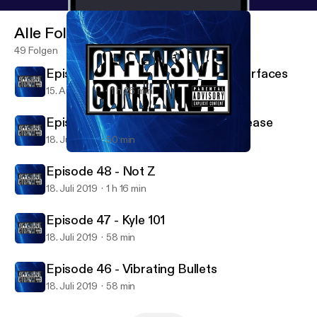
Alle Folgen
49 Folgen
Episode 49 - The White Whale Resurfaces
15. Aug. 2019
1 h 26 min
Episode 45 - Heartbreak Heart Disease
18. Juli 2019
50 min
Episode 48 - Not Z
Offensive Content
Episode 48 - Not Z
18. Juli 2019
1 h 16 min
Episode 47 - Kyle 101
18. Juli 2019
58 min
Episode 46 - Vibrating Bullets
18. Juli 2019
58 min