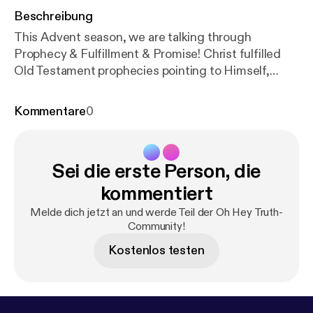
Beschreibung
This Advent season, we are talking through
Prophecy & Fulfillment & Promise! Christ fulfilled
Old Testament prophecies pointing to Himself,
highlighting God's good and perfect promises to
His people. During Advent, we can meditate on
Kommentare
0
these promises and God’s sovereign power in
bringing His Will to fruition. This week, we are
discussing how Christ would be DELIVERED
Sei die erste Person, die
FROM DEATH. Prophecy: Psalm 49:15, Psalm 16:10
Fulfillment: Mark 16:5-7 Promise: Eternal Life,
kommentiert
Romans 6:22-23 Join us on Instagram @ohheytruth
Melde dich jetzt an und werde Teil der Oh Hey Truth-
[
https://www.instagram.com/ohheytruth/?hl=en
]
Community!
Donate to our ministry on Patreon! [
https://www.pat
Kostenlos testen
reon.com/ohheytruth
]