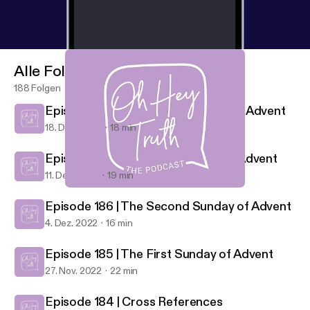
Alle Folgen
188 Folgen
Episode 188 | The Fourth Sunday of Advent
18. Dez. 2022
18 min
Episode 187 | The Third Sunday of Advent
11. Dez. 2022
19 min
Episode 188 | The Fourth Sunday of Advent
Oh Hey Truth
Episode 186 | The Second Sunday of Advent
4. Dez. 2022
16 min
Episode 185 | The First Sunday of Advent
27. Nov. 2022
22 min
Episode 184 | Cross References