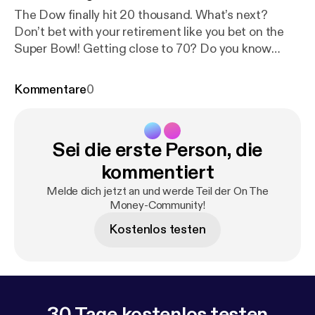
The Dow finally hit 20 thousand. What’s next?
Don’t bet with your retirement like you bet on the
Super Bowl! Getting close to 70? Do you know
about RMDs? Find out more at
www.wealthtechnology.com
Kommentare
0
Sei die erste Person, die
kommentiert
Melde dich jetzt an und werde Teil der On The
Money-Community!
Kostenlos testen
30 Tage kostenlos testen