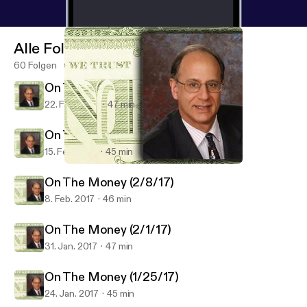
Alle Folgen
60 Folgen
On The Money (2/22/17)
22. Feb. 2017
47 min
On The Money (2/15/17)
15. Feb. 2017
45 min
On The Money (2/1/17)
On The Money
On The Money (2/8/17)
8. Feb. 2017
46 min
On The Money (2/1/17)
31. Jan. 2017
47 min
On The Money (1/25/17)
24. Jan. 2017
45 min