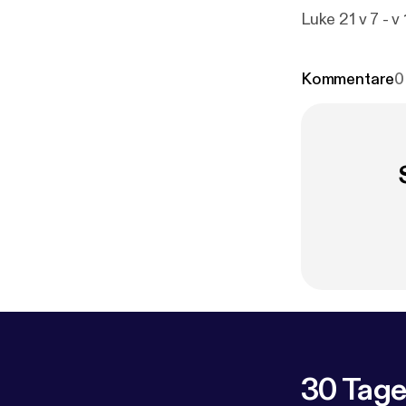
Luke 21 v 7 - v 
Kommentare
0
30 Tage