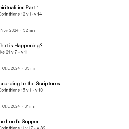
Our God Can
iritualities Part 1
Corinthians 12 v 1- v 14
. Nov. 2024
32 min
hat is Happening?
ke 21 v 7 - v 11
. Okt. 2024
33 min
ccording to the Scriptures
Corinthians 15 v 1 - v 10
. Okt. 2024
31 min
he Lord’s Supper
Corinthians 11 v 17 - v 32