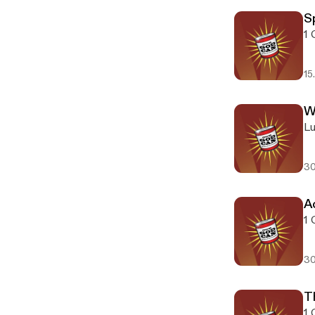
Sp
1 
15
W
Lu
30
A
1 
30
T
1 