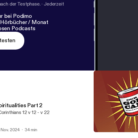
nach der Testphase.
·
Jederzeit
r bei Podimo
 Hörbücher / Monat
losen Podcasts
testen
iritualities Part 2
Corinthians 12 v 12 - v 22
. Nov. 2024
34 min
What is Happening?