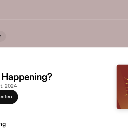
n
s Happening?
kt. 2024
esten
ng