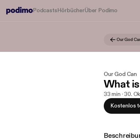
Podcasts
Hörbücher
Über Podimo
Our God Ca
Our God Can
What i
33 min · 30. O
Kostenlos t
Beschreibu