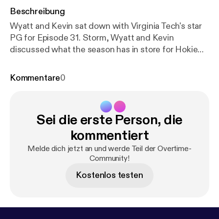
Beschreibung
Wyatt and Kevin sat down with Virginia Tech's star
PG for Episode 31. Storm, Wyatt and Kevin
discussed what the season has in store for Hokie
fans. Storm also explains his reason for transferring
to Virginia Tech and the impact Mike Young and
Kommentare
0
Keve Aluma had on his decision.
Sei die erste Person, die
kommentiert
Melde dich jetzt an und werde Teil der Overtime-
Community!
Kostenlos testen