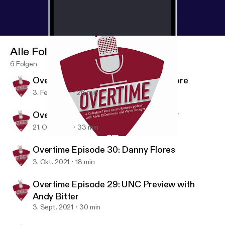
Alle Folgen
6 Folgen
Overtime Episode 32: Georgia Amoore
3. Feb. 2022
26 min
Overtime Episode 31: Storm Murphy
21. Okt. 2021
33 min
Overtime Episode 31: Storm Murphy
Overtime
Overtime Episode 30: Danny Flores
3. Okt. 2021
18 min
Overtime Episode 29: UNC Preview with
Andy Bitter
3. Sept. 2021
30 min