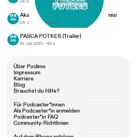
24. Sept. 2020
43 min
Akademisi Aktivis atau Aktivis Akademisi
24. Juli 2020
20 min
PASCA POTKES (Trailer)
PASCA POTKES
PASCA POTKES (Trailer)
16. Juli 2020
46 s
Über Podimo
Impressum
Karriere
Blog
Brauchst du Hilfe?
Für Podcaster*innen
Als Podcaster*in anmelden
Podcaster*in FAQ
Community-Richtlinien
Auf dem iPhone anhören