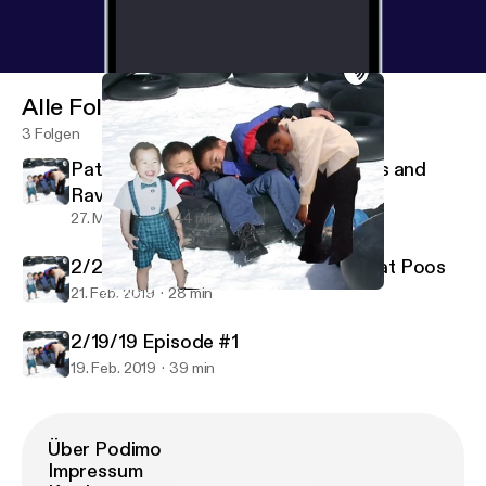
Alle Folgen
3 Folgen
PatAndWestin Episode 1: Porn Titles and
Rave Bridals
27. März 2019
44 min
2/20/20 Episode #2 Tattoos and Fat Poos
21. Feb. 2019
28 min
2/20/20 Episode #2 Tattoos and Fat Poos
PatrickWestinDangAndEric in the Morning
2/19/19 Episode #1
19. Feb. 2019
39 min
Über Podimo
Impressum