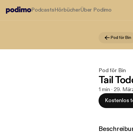
Podcasts
Hörbücher
Über Podimo
Pod för Bin
Pod för Bin
Tail Tod
1 min · 29. Mä
Kostenlos t
Beschreibu