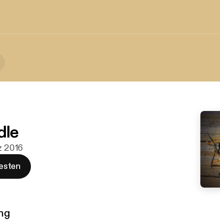
dle
rz 2016
esten
ng