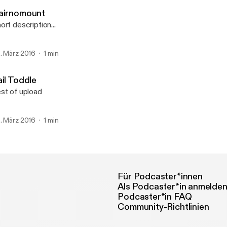
Pod för Bin
airnomount
ort description...
. März 2016
1 min
ail Toddle
st of upload
. März 2016
1 min
Für Podcaster*innen
Als Podcaster*in anmelde
Podcaster*in FAQ
Community-Richtlinien