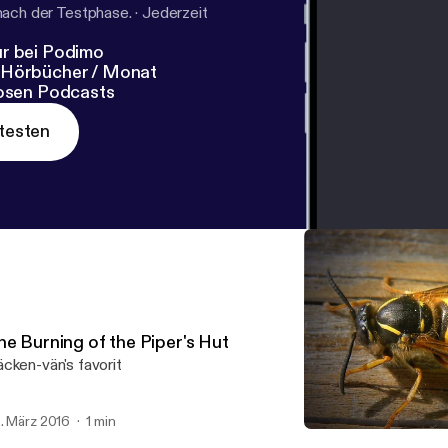
nach der Testphase.
·
Jederzeit
r bei Podimo
 Hörbücher / Monat
losen Podcasts
testen
he Burning of the Piper's Hut
cken-vän's favorit
. März 2016
1 min
Tail Toddle