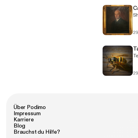
C
Sh
29
T
Te
29
Über Podimo
Impressum
Karriere
Blog
Brauchst du Hilfe?