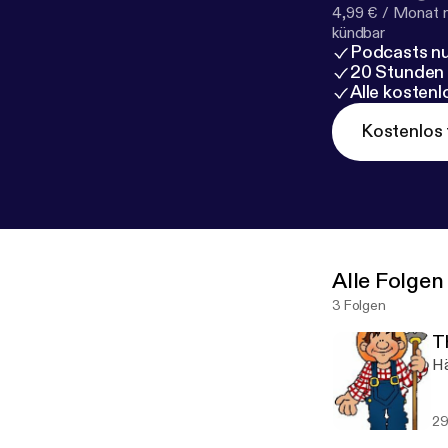
4,99 € / Monat 
kündbar
Podcasts nu
20 Stunden
Alle kosten
Kostenlos 
Alle Folgen
3 Folgen
T
Hä
29