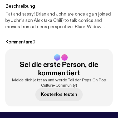
Beschreibung
Fat and sassy! Brian and John are once again joined
by John's son Alex (aka Chili) to talk comics and
movies from a teens perspective. Black Widow
trailer has dropped! John continued reading Shang
Chi and gives his thoughts on how he might fit into
Kommentare
0
the MCU in phase 4. Brian continued reading Star
Wars: Vader and Alex read Mister Miracle! John and
Brian both watched half of The Irishman! Follow us
Sei die erste Person, die
on Instagram at Pops On Pop Culture, on Twitter
@themicmaniacs, like the Facebook page, and send
kommentiert
e-mails with comments, suggestions, and
Melde dich jetzt an und werde Teil der Pops On Pop
questions to popsonpopculture@gmail.com, also
Culture-Community!
consider contributing to the new Patreon page at
Kostenlos testen
patreon.com/popsonpopculture.