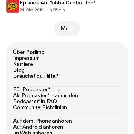
Episode 45: Yabba Dabba Doo!
24. Okt. 2019
1 h 25 min
Mehr
Über Podimo
Impressum
Karriere
Blog
Brauchst du Hilfe?
Für Podcaster*innen
Als Podcaster*in anmelden
Podcaster*in FAQ
Community-Richtlinien
Auf dem iPhone anhören
Auf Android anhören
Im Web anhören