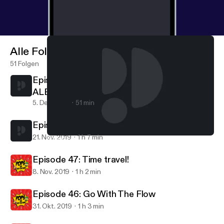
Alle Folgen
51 Folgen
Episode 49: Gobble Gobble! (special guest
ALEX MARTINEZ)
5. Dez. 2019
51 min
Episode 48: No, I am Your Father!
21. Nov. 2019
1 h 7 min
Episode 49: Gobble Gobble! (special guest ALEX MARTINEZ)
Pops On Pop Culture
Episode 47: Time travel!
8. Nov. 2019
1 h 2 min
Episode 46: Go With The Flow
31. Okt. 2019
1 h 3 min