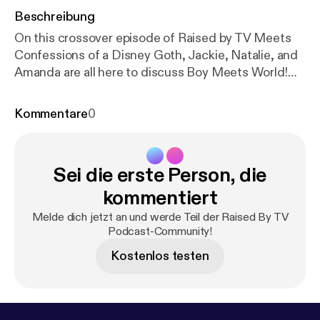
Beschreibung
On this crossover episode of Raised by TV Meets
Confessions of a Disney Goth, Jackie, Natalie, and
Amanda are all here to discuss Boy Meets World!
Where the heck are they? Is that really at the Living
Seas Pavilion? We struggle to answer these
Kommentare
0
questions and more, listen now! Follow us on
Instagram @disneygothpod @rbtvpodcast Email us
at: disneygothpod@@gmail.com
Sei die erste Person, die
rbtvpodcast@gmail.com Please rate, review, and
subscribe!
kommentiert
Melde dich jetzt an und werde Teil der Raised By TV
Podcast-Community!
Kostenlos testen