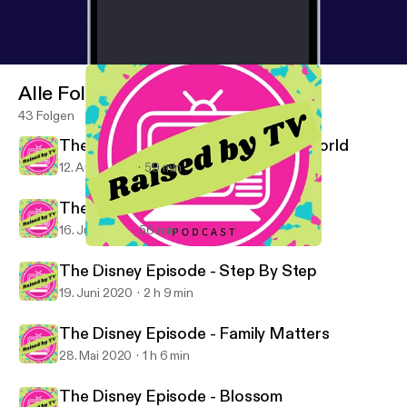
Alle Folgen
43 Folgen
The Disney Episode - Boy Meets World
12. Aug. 2020
59 min
The Disney Episode - Roseanne
16. Juli 2020
56 min
The Disney Episode - Boy Meets World
Raised By TV Podcast
The Disney Episode - Step By Step
19. Juni 2020
2 h 9 min
The Disney Episode - Family Matters
28. Mai 2020
1 h 6 min
The Disney Episode - Blossom