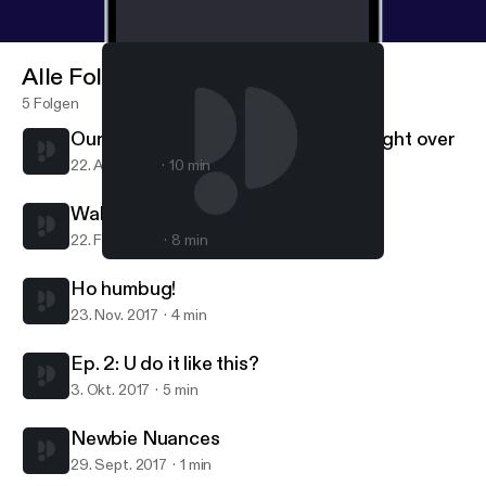
Alle Folgen
5 Folgen
Our week's busiest day ... skimmed right over
22. Apr. 2018
10 min
Waking up for the year
22. Feb. 2018
8 min
Ep. 2: U do it like this?
Random-ass City
Ho humbug!
23. Nov. 2017
4 min
Ep. 2: U do it like this?
3. Okt. 2017
5 min
Newbie Nuances
29. Sept. 2017
1 min