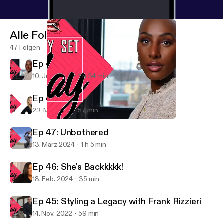
Alle Folgen
47 Folgen
Ep 49: Journalism & Journeys
10. Juni 2024
1 h 34 min
Ep 48: Beauty with Purpose
23. Mai 2024
57 min
Ep 49: Journalism & Journeys
Ready Set Slay
Ep 47: Unbothered
13. März 2024
1 h 5 min
Ep 46: She's Backkkkk!
18. Feb. 2024
35 min
Ep 45: Styling a Legacy with Frank Rizzieri
14. Nov. 2022
59 min