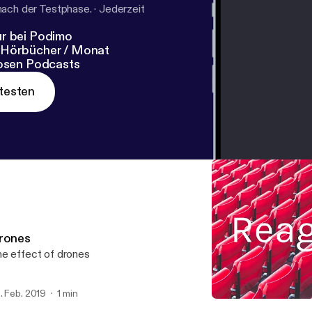
nach der Testphase.
·
Jederzeit
r bei Podimo
 Hörbücher / Monat
losen Podcasts
testen
rones
e effect of drones
. Feb. 2019
1 min
Drones