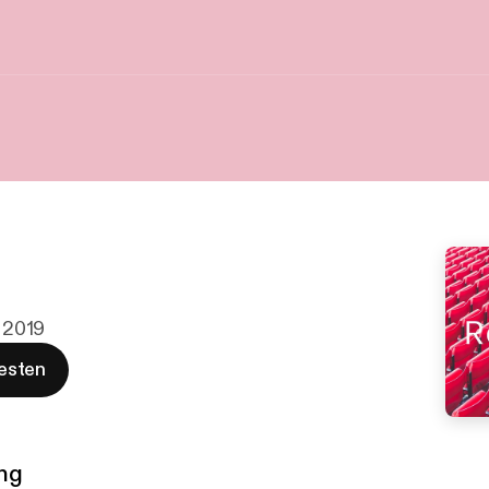
. 2019
esten
ng