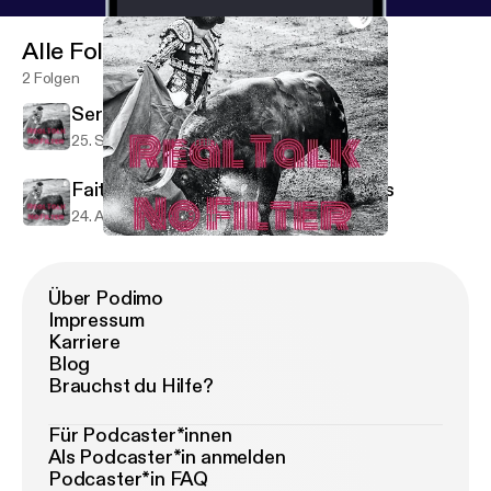
Alle Folgen
2 Folgen
Serena Favorite Things
25. Sept. 2021
3 min
Faith during COVID and other topics
24. Aug. 2020
59 min
Serena Favorite Things
Real Talk No Filter
Über Podimo
Impressum
Karriere
Blog
Brauchst du Hilfe?
Für Podcaster*innen
Als Podcaster*in anmelden
Podcaster*in FAQ