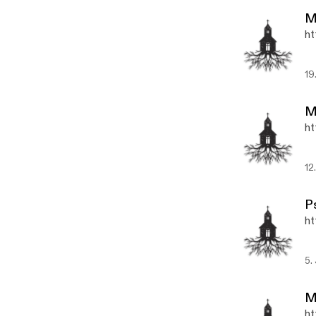
M
ht
19
M
ht
12
P
ht
5.
M
ht