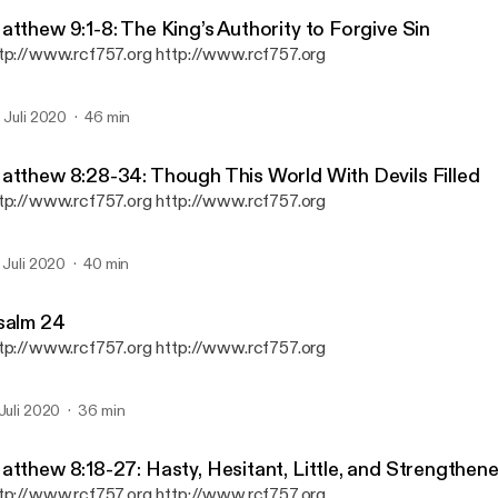
Reformation Christian Fel
atthew 9:1-8: The King’s Authority to Forgive Sin
tp://www.rcf757.org http://www.rcf757.org
. Juli 2020
46 min
atthew 8:28-34: Though This World With Devils Filled
tp://www.rcf757.org http://www.rcf757.org
. Juli 2020
40 min
salm 24
tp://www.rcf757.org http://www.rcf757.org
 Juli 2020
36 min
atthew 8:18-27: Hasty, Hesitant, Little, and Strengthene
tp://www.rcf757.org http://www.rcf757.org