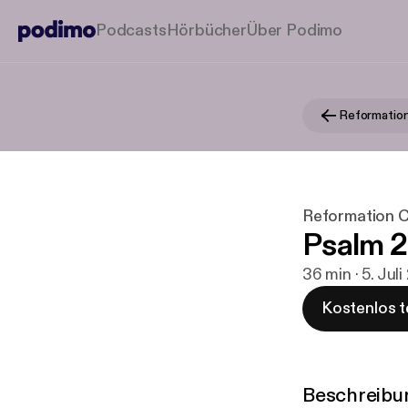
Podcasts
Hörbücher
Über Podimo
Reformation C
Psalm 
36 min · 5. Jul
Kostenlos t
Beschreibu