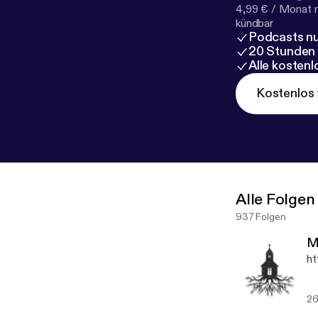
4,99 € / Monat 
kündbar
Podcasts nu
20 Stunden
Alle kosten
Kostenlos 
Alle Folgen
937 Folgen
M
ht
26