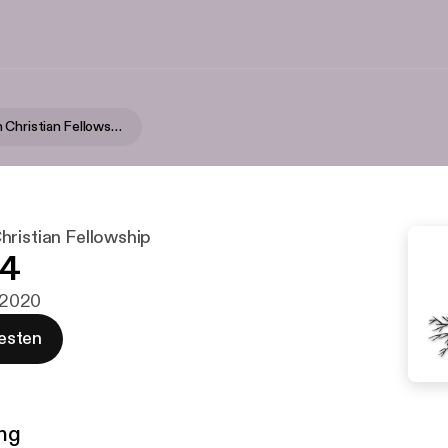
Reformation Christian Fellowship
hristian Fellowship
24
i 2020
esten
ng