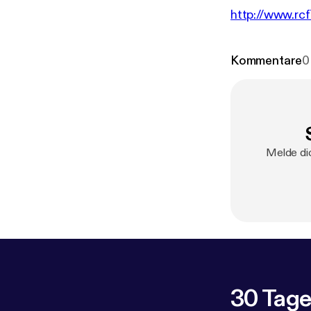
http://www.rcf
Kommentare
0
Melde dic
30 Tage