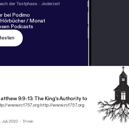
nach der Testphase.
·
Jederzeit
r bei Podimo
 Hörbücher / Monat
losen Podcasts
testen
atthew 9:9-13: The King’s Authority to Call Sinners to H
tp://www.rcf757.org http://www.rcf757.org
. Juli 2020
51 min
Psalm 24