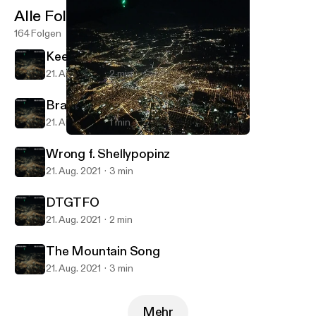
Alle Folgen
164 Folgen
Keep Your Hands To Yourself
21. Aug. 2021
2 min
Brain Chemicals
21. Aug. 2021
1 min
DTGTFO
RevEx Podcasts
Wrong f. Shellypopinz
21. Aug. 2021
3 min
DTGTFO
21. Aug. 2021
2 min
The Mountain Song
21. Aug. 2021
3 min
Mehr