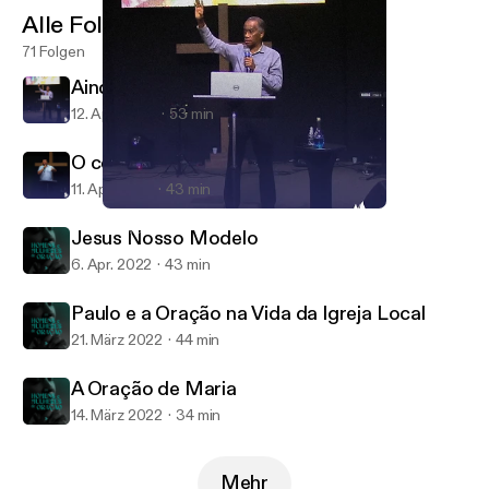
Alle Folgen
71 Folgen
Ainda Não é o Fim
12. Apr. 2022
53 min
O cego de Jericó
11. Apr. 2022
43 min
Ainda Não é o Fim
Reviver
Jesus Nosso Modelo
6. Apr. 2022
43 min
Paulo e a Oração na Vida da Igreja Local
21. März 2022
44 min
A Oração de Maria
14. März 2022
34 min
Mehr