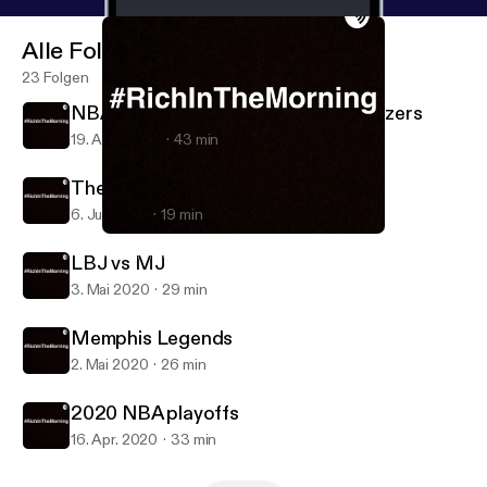
Alle Folgen
23 Folgen
NBA PLAYOFFS 2020 Lakers vs Blazers
19. Aug. 2020
43 min
The NBA Returns
6. Juli 2020
19 min
The NBA Returns
#RichInTheMorning
LBJ vs MJ
3. Mai 2020
29 min
Memphis Legends
2. Mai 2020
26 min
2020 NBA playoffs
16. Apr. 2020
33 min