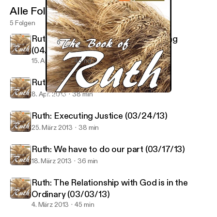
Alle Folgen
5 Folgen
Ruth: An Honorable and Proper Thing
(04/14/13)
15. Apr. 2013
43 min
Ruth: Go for it! (04/07/13)
8. Apr. 2013
38 min
Ruth: Go for it! (04/07/13)
Ruth - Regeneration Church
Ruth: Executing Justice (03/24/13)
25. März 2013
38 min
Ruth: We have to do our part (03/17/13)
18. März 2013
36 min
Ruth: The Relationship with God is in the
Ordinary (03/03/13)
4. März 2013
45 min