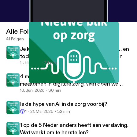
Alle Folgen
41 Folgen
Je krijgt alles uitgelegd in het ziekenhuis… en
toch weet je daarna niet wat je moet doen
1. Juli 2026
34 min
4 miljoen Nederlanders kunnen niet
meekomen in digitale zorg. Wat doen we
Eerst het Verpleegkundig Adviesgesprek, dan de zorg.
Nieuwe blik op zorg
daaraan?
10. Juni 2026
30 min
Is de hype van AI in de zorg voorbij?
😲
1
21. Mai 2026
32 min
1 op de 5 Nederlanders heeft een verslaving.
Wat werkt om te herstellen?