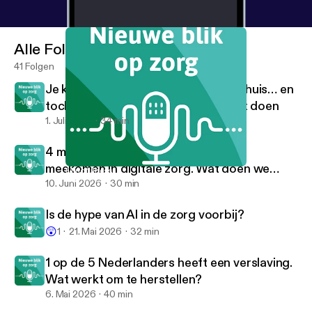
Alle Folgen
41 Folgen
Je krijgt alles uitgelegd in het ziekenhuis… en
toch weet je daarna niet wat je moet doen
1. Juli 2026
34 min
4 miljoen Nederlanders kunnen niet
meekomen in digitale zorg. Wat doen we
Mindfulness
Nieuwe blik op zorg
daaraan?
10. Juni 2026
30 min
Is de hype van AI in de zorg voorbij?
😲
1
21. Mai 2026
32 min
1 op de 5 Nederlanders heeft een verslaving.
Wat werkt om te herstellen?
6. Mai 2026
40 min