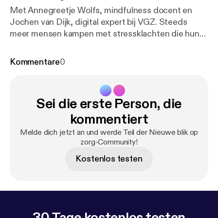
Met Annegreetje Wolfs, mindfulness docent en
Jochen van Dijk, digital expert bij VGZ. Steeds
meer mensen kampen met stressklachten die hun
dagelijks leven beïnvloeden. Wetenschappelijke
studies tonen aan dat mindfulness effectief helpt.
Kommentare
0
De VGZ Mindfulness Coach is een populair
hulpmiddel dat de zorgsector massaal omarmt en
aanbeveelt. De app helpt mensen direct en draagt
Sei die erste Person, die
er aan bij om mensen uit de zorg te houden. In deze
uitzending van ‘Nieuwe blik op zorg’ bespreken we
kommentiert
het geheim achter de populariteit van deze app.
Melde dich jetzt an und werde Teil der Nieuwe blik op
Reacties zijn van harte welkom via
zorg-Community!
denkmeemet@vgz.nl [denkmeemet@vgz.nl].
Kostenlos testen
30 Tage kostenlos testen