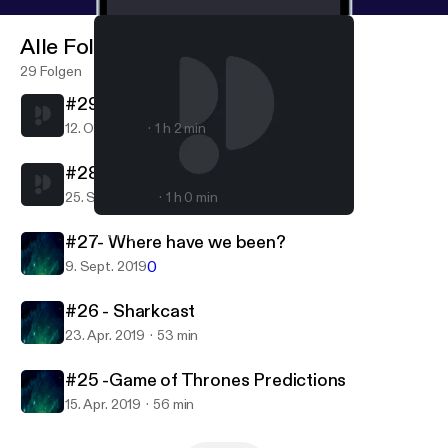
Alle Folgen
29 Folgen
#29- New car who dis?
12. Okt. 2019
1 h 2 min
#28- Are we engaged?
25. Sept. 2019
1 h 0 min
#28- Are we engaged?
Settling For Eachother
#27- Where have we been?
0
9. Sept. 2019
#26 - Sharkcast
23. Apr. 2019
53 min
#25 -Game of Thrones Predictions
15. Apr. 2019
56 min