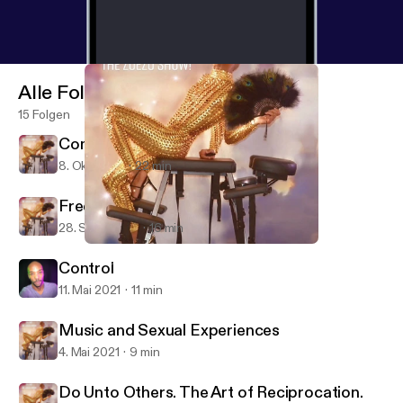
Alle Folgen
15 Folgen
Come Out With Pride
8. Okt. 2021
22 min
Free To Be Me
28. Sept. 2021
16 min
Do Unto Others. The Art of Reciprocation.
Sexuality On Oh No, The ZoeZo Show!
Control
11. Mai 2021
11 min
Music and Sexual Experiences
4. Mai 2021
9 min
Do Unto Others. The Art of Reciprocation.