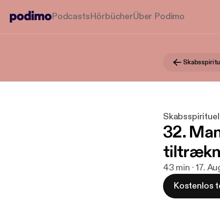
Podcasts
Hörbücher
Über Podimo
Skabsspiritu
Skabsspirituel
32. Man
tiltrækn
43 min · 17. A
Kostenlos t