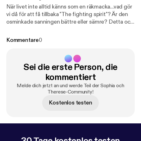
När livet inte alltid känns som en räkmacka...vad gör
vi då för att få tillbaka "The fighting spirit"? Är den
osminkade sanningen bättre eller sämre? Detta och
lite till handlar denna veckans avsnitt om. In och
lyssna! See acast.com/privacy [
https://acast.com/pr
Kommentare
0
ivacy
] for privacy and opt-out information.
Sei die erste Person, die
kommentiert
Melde dich jetzt an und werde Teil der Sophia och
Therese-Community!
Kostenlos testen
30 Tage kostenlos testen