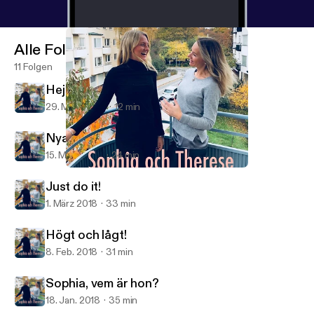
Alle Folgen
11 Folgen
Hej så länge!
29. März 2018
12 min
Nya tankar!
15. März 2018
24 min
Nya tankar!
Sophia och Therese
Just do it!
1. März 2018
33 min
Högt och lågt!
8. Feb. 2018
31 min
Sophia, vem är hon?
18. Jan. 2018
35 min