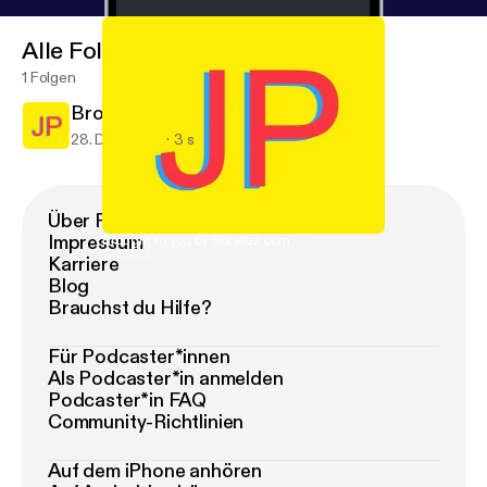
Alle Folgen
1 Folgen
Brought to you by Sotafizz.com
28. Dez. 2016
3 s
Über Podimo
Impressum
Brought to you by Sotafizz.com
Sotafizz
Karriere
Blog
Brauchst du Hilfe?
Für Podcaster*innen
Als Podcaster*in anmelden
Podcaster*in FAQ
Community-Richtlinien
Auf dem iPhone anhören