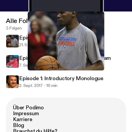
Alle Folgen
3 Folgen
Episode 5: The Durant Analysis
21. Sept. 2017
49 min
Episode 3: Gary DiSarcina's Toilet Cam
7. Sept. 2017
45 min
Episode 5: The Durant Analysis
Sport Man Toe
Episode 1: Introductory Monologue
2. Sept. 2017
16 min
Über Podimo
Impressum
Karriere
Blog
Brauchst du Hilfe?