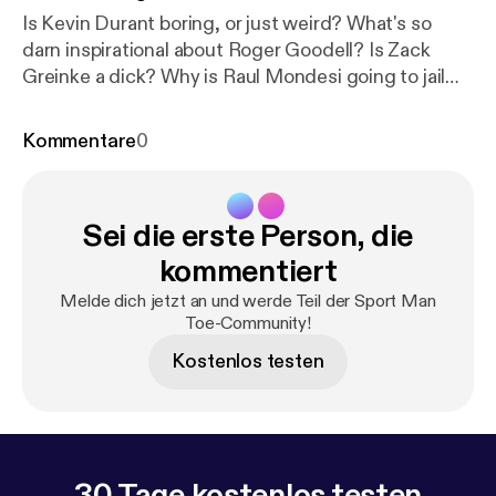
Is Kevin Durant boring, or just weird? What's so
darn inspirational about Roger Goodell? Is Zack
Greinke a dick? Why is Raul Mondesi going to jail
for eight years? Is Barkley our greatest prophet of
anti-millennialism? All these questions are ASKED
Kommentare
0
and ANSWERED on this week's SportManToe.
Enjoy!
Sei die erste Person, die
kommentiert
Melde dich jetzt an und werde Teil der Sport Man
Toe-Community!
Kostenlos testen
30 Tage kostenlos testen