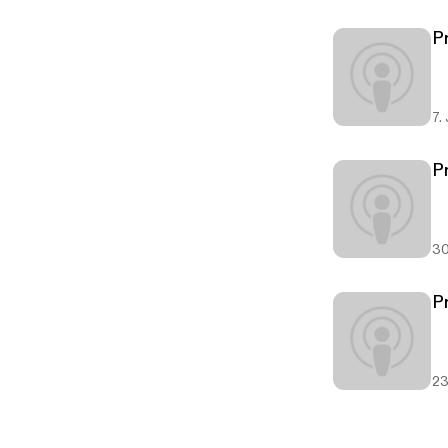
P
7.
P
30
P
23