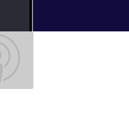
ne
hurch