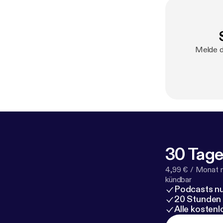
Melde di
30 Tage
4,99 € / Monat 
kündbar
Podcasts nu
20 Stunden
Alle kosten