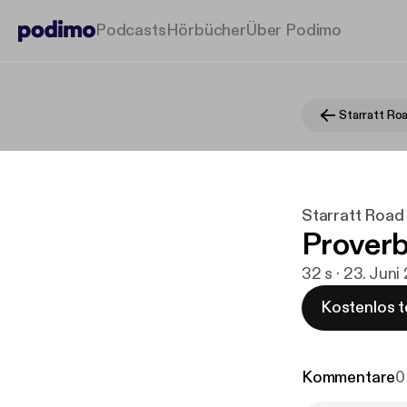
Podcasts
Hörbücher
Über Podimo
Starratt Ro
Starratt Road
Proverb
32 s · 23. Juni
Kostenlos t
Kommentare
0