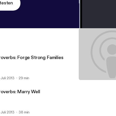
testen
roverbs: Forge Strong Families
. Juli 2013
29 min
Proverbs: Develop Discipli
Starratt Road Christian C
roverbs: Marry Well
. Juli 2013
38 min