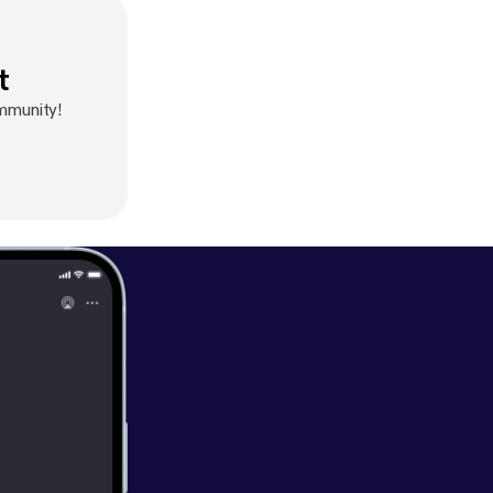
t
ommunity!