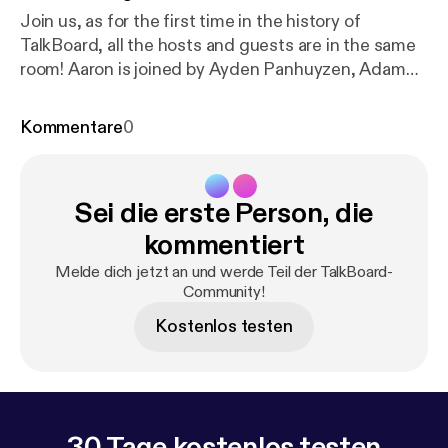
Join us, as for the first time in the history of
TalkBoard, all the hosts and guests are in the same
room! Aaron is joined by Ayden Panhuyzen, Adam
Demasi, LaughingQuoll and Eric Rabil, as they
discuss a recent Packix controversy regarding
Kommentare
0
expensive packages, hosting packages on multiple
repositories and what letter to stress for a certain
package manager... (Apologies for the poor audio
Sei die erste Person, die
quality in this one)
kommentiert
Melde dich jetzt an und werde Teil der TalkBoard-
Community!
Kostenlos testen
30 Tage kostenlos testen