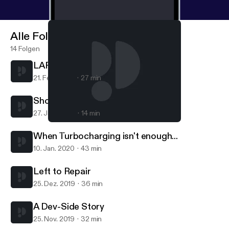
Alle Folgen
14 Folgen
LARPingQuoll
21. Feb. 2020
27 min
Short Session with Sam
27. Jan. 2020
14 min
LARPingQuoll
TalkBoard
When Turbocharging isn't enough...
10. Jan. 2020
43 min
Left to Repair
25. Dez. 2019
36 min
A Dev-Side Story
25. Nov. 2019
32 min