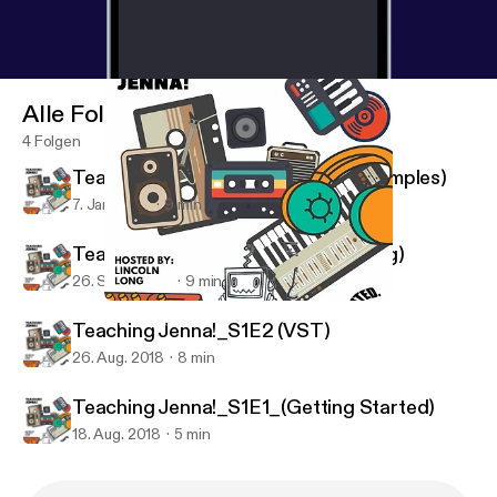
Alle Folgen
4 Folgen
Teaching Jenna!_S1E4 (Splitting Samples)
7. Jan. 2019
9 min
Teaching Jenna!_S1E3 (Vocal Mixing)
26. Sept. 2018
9 min
Teaching Jenna!_S1E3 (Vocal Mixing)
Teaching Jenna!
Teaching Jenna!_S1E2 (VST)
26. Aug. 2018
8 min
Teaching Jenna!_S1E1_(Getting Started)
18. Aug. 2018
5 min