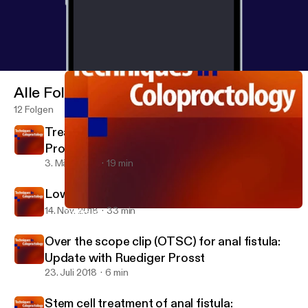
Alle Folgen
12 Folgen
Treatment options for haemorrhoids with
Professor Steve Brown
3. März 2019
19 min
Low Anterior Resection Syndrome
14. Nov. 2018
33 min
Treatment options for haemorrhoids with Professor Steve Brown
Techniques in Coloproctology's Podcast
Over the scope clip (OTSC) for anal fistula:
Update with Ruediger Prosst
23. Juli 2018
6 min
Stem cell treatment of anal fistula: