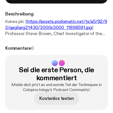
Beschreibung
itunes pic [
https://assets.podomatic.net/ts/a5/92/9
3/gagliarg21430/3000x3000_11898591.jpg
]
Professor Steve Brown, Chief Investigator of the
HubBLe trial, talks about treatment choices for
patients with haemorrhoids and the evidence
Kommentare
0
behind those choices. This podcast links to the
Techniques in Coloproctology article here
https://bi
t.ly/2Uh7Fed
Sei die erste Person, die
kommentiert
Melde dich jetzt an und werde Teil der Techniques in
Coloproctology's Podcast-Community!
Kostenlos testen