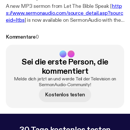
A new MP3 sermon from Let The Bible Speak [
http
s://www.sermonaudio.com/source_detail.asp?sourc
eid=ltbs
] is now available on SermonAudio with the
following details: Title: LTBS TV Program 304
Subtitle: LTBS TV Broadcast Speaker: Rev. Patrick
Kommentare
0
Baker Broadcaster: Let The Bible Speak Event: TV
Broadcast Date: 9/4/2024 Bible: Genesis 3:9-21
Length: 28 min.
Sei die erste Person, die
kommentiert
Melde dich jetzt an und werde Teil der Television on
SermonAudio-Community!
Kostenlos testen
30 Tage kostenlos testen