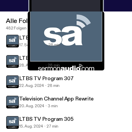
Alle Folgen
482 Folgen
LTBS TV Program 306
17. Sept. 2024
28 min
LTBS TV Program 304
28. Aug. 2024
28 min
LTBS TV Program 304
Television on SermonAudio
LTBS TV Program 307
22. Aug. 2024
28 min
Television Channel App Rewrite
20. Aug. 2024
3 min
LTBS TV Program 305
15. Aug. 2024
27 min