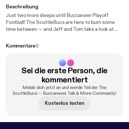
Beschreibung
Just two more sleeps until Buccaneer Playoff
Football! The ScuttleBucs are here to burn some
time between — and Jeff and Tom take a look at
Bucs vs. Eagles from head-to-toe. Weather reports,
injury information, scheme, keys to the game […]
Kommentare
0
The post The ScuttleBucs Tackle Bucs-Eagles
From Head To Toe [
https://www.joebucsfan.com/20
22/01/the-scuttlebucs-tackle-bucs-eagles-from-h
Sei die erste Person, die
ead-to-toe/
] appeared first on JoeBucsFan.com [
ht
tps://www.joebucsfan.com
].
kommentiert
Melde dich jetzt an und werde Teil der The
ScuttleBucs -- Buccaneers Talk & More-Community!
Kostenlos testen