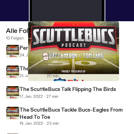
Alle Folgen
10 Folgen
Perspective Time On The ScuttleBucs
24. Jan. 2022
39 min
The ScuttleBucs Dive Into Bucs-Rams
21. Jan. 2022
20 min
The ScuttleBucs Tackle Bucs-Eagles From Head To Toe
The ScuttleBucs -- Buccaneers Talk & More
The ScuttleBucs Talk Flipping The Birds
17. Jan. 2022
27 min
The ScuttleBucs Tackle Bucs-Eagles From
Head To Toe
14. Jan. 2022
23 min